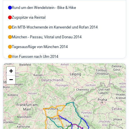
Vom Bodensee zum Gardasee, eine Alpenquerung 2010
Rund um den Wendelstein - Bike & Hike
Gerlospaß Mitte März 2010
Zugspitze via Reintal
Großglockner und Kaiser-Franz-Josef-Höhe 2010
Ein MTB-Wochenende im Karwendel und Rofan 2014
Ostern 2010 - München, Salzburg, Linz, Passau
München - Passau, Vilstal und Donau 2014
Route des Grandes Alpes - Französische Alpen 2010
Tagesausflüge von München 2014
Von München nach Paris 2010
Von Fuessen nach Ulm 2014
Norway and Sweden 2009
Von Rosenheim nach Salzburg 2014
+
In den Süden Englands und zurück über Benelux 2008
Von Uffing nach Kolbermoor 2014
−
Von München nach Berlin (und zurück) 2008
Von Passau nach Salzburg 2013
3 Tagesausflüge mit dem Rad von München
Stadtrundfahrt München
Schweden - Norwegen 2006
Entlang der Donau von Ulm nach Regensburg 2012
Kleine Alpentour 2005
Karwendeltour 2012
Ostern in einer Woche nach Neapel 2005
Lechtal 2012