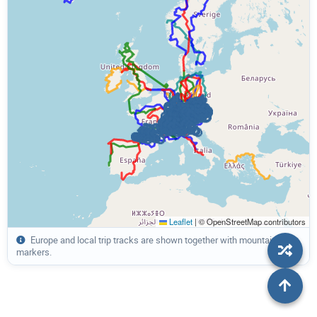
Alpen 2015 - Italien, Schweiz, Frankreich
Lindau, Montafon, Silvretta, Hahntennjoch, Lechtal 2015
3 Tage und 4 Pässe rund um Andermatt 2014
Frankreich - England - Schottland - Niederlande 2014
Herbstliches Deutschland - Von Flensburg nach Karlsruhe 2014
Ein Kurzurlaub zwischen Alpen, Bodensee und Donau 2013
Frankreich im Mai 2013 - Sonne, Regen, Hagel und Schnee
Island per Rad 2013 - Kurzfassung und Übersicht
Von Karlsruhe nach Konstanz - Vogesen, Rhein und Bodensee 2013
Leaflet
|
© OpenStreetMap contributors
Münchner Hausberge II - Alpentour 2012
Europe and local trip tracks are shown together with mountain pass
markers.
Hamburg, Harz, Hessen - Ostern 2012
Lindau, Montafon, Silvretta, Hahntennjoch, Lechtal 2012
Münchner Hausberge I - Alpentour 2011