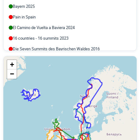
Bayern 2025
Pain in Spain
El Camino de Vuelta a Baviera 2024
16 countries - 16 summits 2023
Die Seven Summits des Bayrischen Waldes 2016
München - Bodensee - Bregenzer Wald - Lechtal 2016
+
Münchner Hausberge 2.1 2016
−
Seven of Nine - Neun Tage durch Deutschland 2016
6 Flüssetour - Isar, Kleine Laber, Donau, Inn, Salzach, Mangfall
2015
Alpen 2015 - Italien, Schweiz, Frankreich
Lindau, Montafon, Silvretta, Hahntennjoch, Lechtal 2015
3 Tage und 4 Pässe rund um Andermatt 2014
Frankreich - England - Schottland - Niederlande 2014