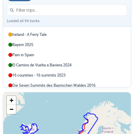
Loaded all 94 tracks.
Ireland - A Ferry Tale
Bayern 2025
Pain in Spain
El Camino de Vuelta a Baviera 2024
16 countries - 16 summits 2023
Die Seven Summits des Bayrischen Waldes 2016
München - Bodensee - Bregenzer Wald - Lechtal 2016
+
Münchner Hausberge 2.1 2016
−
Seven of Nine - Neun Tage durch Deutschland 2016
6 Flüssetour - Isar, Kleine Laber, Donau, Inn, Salzach, Mangfall
2015