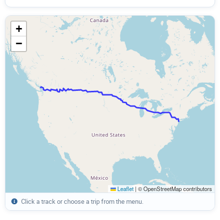
Herbst 2006
+
−
Leaflet
|
© OpenStreetMap contributors
Click a track or choose a trip from the menu.