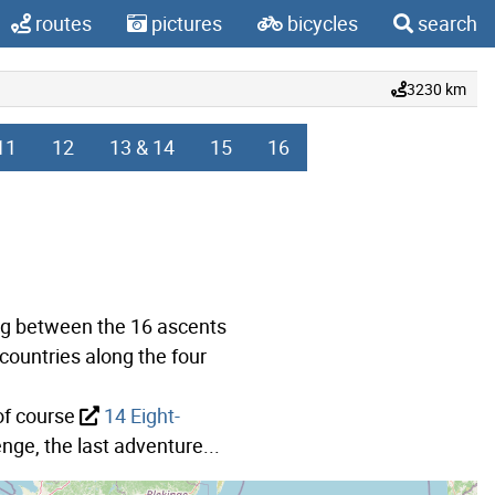
routes
pictures
bicycles
search
3230 km
11
12
13 & 14
15
16
ing between the 16 ascents
 countries along the four
of course
14 Eight-
lenge, the last adventure...