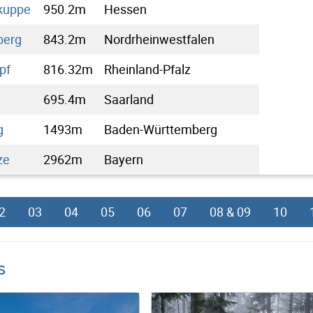
kuppe
950.2m
Hessen
berg
843.2m
Nordrheinwestfalen
pf
816.32m
Rheinland-Pfalz
g
695.4m
Saarland
g
1493m
Baden-Württemberg
ze
2962m
Bayern
2
03
04
05
06
07
08 & 09
10
s