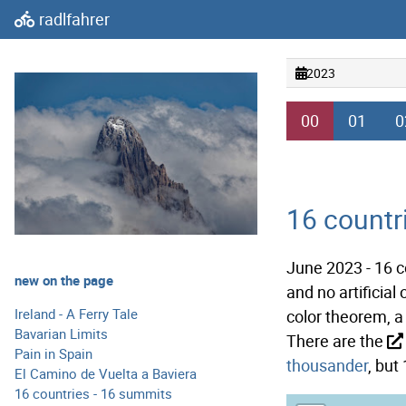
radlfahrer
2023
00
01
0
16 countr
June 2023 - 16 c
new on the page
and no artificial
Ireland - A Ferry Tale
color theorem, a 
Bavarian Limits
There are the
Pain in Spain
thousander
, but
El Camino de Vuelta a Baviera
16 countries - 16 summits