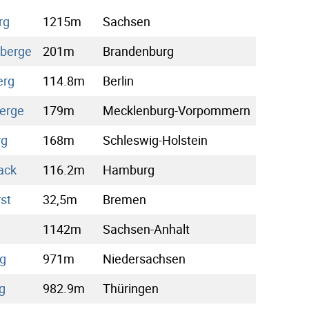
rg
1215m
Sachsen
nberge
201m
Brandenburg
erg
114.8m
Berlin
Berge
179m
Mecklenburg-Vorpommern
rg
168m
Schleswig-Holstein
ack
116.2m
Hamburg
st
32,5m
Bremen
1142m
Sachsen-Anhalt
g
971m
Niedersachsen
g
982.9m
Thüringen