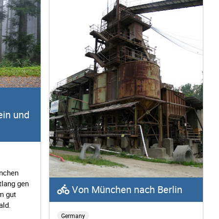
ein und
ünchen
tlang gen
Von München nach Berlin
m gut
ald.
Germany