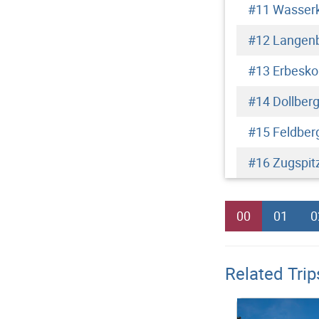
#11 Wasser
#12 Langen
#13 Erbesko
#14 Dollber
#15 Feldber
#16 Zugspit
00
01
0
Related Trip