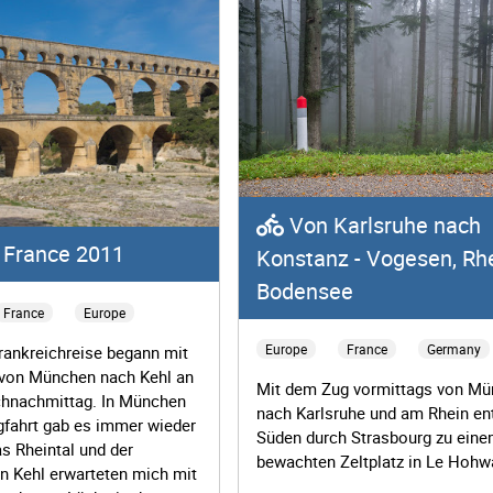
Von Karlsruhe nach
 France 2011
Konstanz - Vogesen, Rh
Bodensee
France
Europe
Europe
France
Germany
rankreichreise begann mit
 von München nach Kehl an
Mit dem Zug vormittags von M
hnachmittag. In München
nach Karlsruhe und am Rhein en
gfahrt gab es immer wieder
Süden durch Strasbourg zu eine
s Rheintal und der
bewachten Zeltplatz in Le Hohw
n Kehl erwarteten mich mit