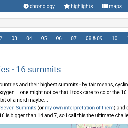
chronology
highlights
maps
2
03
04
05
06
07
08 & 09
10
ies - 16 summits
ountries and their highest summits - by fair means, cycl
 oxygen... one might notice that I took care to color the 16
bit of a nerd maybe...
Seven Summits
(or
my own interpretation of them
) and 
 16 is bigger than 14 and 7, so I call this the ultimate chal