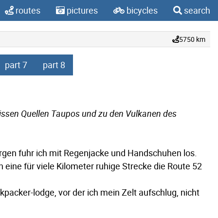
routes
pictures
bicycles
search
5750 km
part 7
part 8
eissen Quellen Taupos und zu den Vulkanen des
rgen fuhr ich mit Regenjacke und Handschuhen los.
ine für viele Kilometer ruhige Strecke die Route 52
packer-lodge, vor der ich mein Zelt aufschlug, nicht