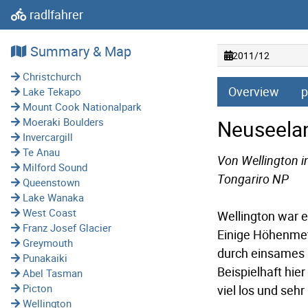
radlfahrer
Summary & Map
2011/12
Christchurch
Overview
p
Lake Tekapo
Mount Cook Nationalpark
Neuseelan
Moeraki Boulders
Invercargill
Te Anau
Von Wellington i
Milford Sound
Tongariro NP
Queenstown
Lake Wanaka
West Coast
Wellington war 
Franz Josef Glacier
Einige Höhenmete
Greymouth
durch einsames 
Punakaiki
Beispielhaft hie
Abel Tasman
Picton
viel los und se
Wellington