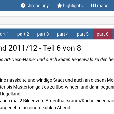
chronology
highlights
maps
art 1
part 2
part 3
part 4
part 5
part 6
d 2011/12 - Teil 6 von 8
ns Art-Deco-Napier und durch kalten Regenwald zu den h
eine nasskalte und windige Stadt und auch an diesem Mo
r bis Masterton galt es zu überwinden und dann begann e
Hügelland.
r auch mal 2 Bilder vom Aufenthaltsraum/Küche einer back
hr angenehm an einem kühlen Abend.